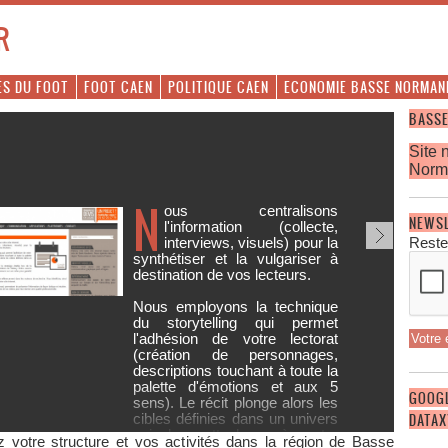
R
ÉS DU FOOT
FOOT CAEN
POLITIQUE CAEN
ECONOMIE BASSE NORMAN
BASSE
Site 
Norm
N
ous centralisons
NEWS
l'information (collecte,
interviews, visuels) pour la
Reste
thétiser et la vulgariser à
l
tination de vos lecteurs.
h
s employons la technique
C
storytelling qui permet
dhésion de votre lectorat
réation de personnages,
-
criptions touchant à toute la
-
ette d'émotions et aux 5
-
QUEZ SUR BASSE NORMANDIE
4/4
GOOG
s). Le récit plonge alors les
-
DATAX
les définies dans un univers
i les attachera à votre
 votre structure et vos activités dans la région de Basse