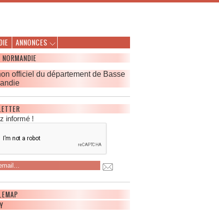
DIE
ANNONCES
 NORMANDIE
non officiel du département de Basse
andie
R
éserver une adresse
LETTER
internet, une adresse
z informé !
email ou une boite aux
ettres sous la forme @94.fr ou
ttp basse-normandie.fr
ontactez nous !
Dataxy
 Réserver une adresse:
 Trustee
 Brokerage
LEMAP
 Expertise
Y
- Actualités des noms de
domaine