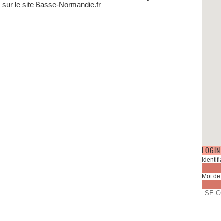
ucture.
sur le site Basse-Normandie.fr
E
charte éditoriale permet de
pecter la stratégie établie
rs de la conception des
jets, bien après la prestation
 Dataxy. Notre service
actionnel relit et corrige les
ntuelles erreurs sur vos
tes pour garantir une
mpréhension maximale au
eur.
s rédigeont également vos
tes pour
le reférencement
ns les moteurs de
herche
. Vous bénéficiez
i d'une meilleure visibilité et
quentation de votre site
LOGIN
rnet.
 infographies (diagrammes,
ns, schémas) permettent de
senter l'information de façon
ique et intuitive. Nous
touchons également vos
tographies et vos vidéos
r leur donner une qualité